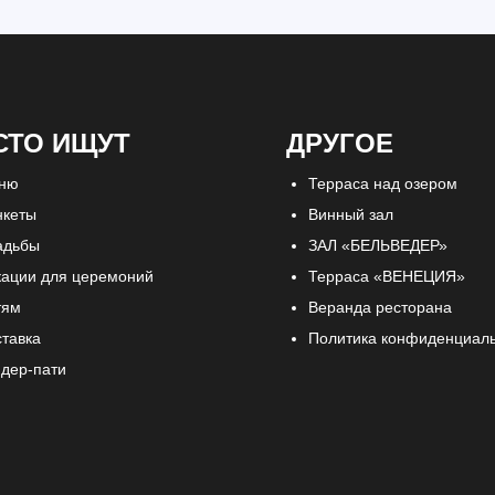
СТО ИЩУТ
ДРУГОЕ
ню
Терраса над озером
нкеты
Винный зал
адьбы
ЗАЛ «БЕЛЬВЕДЕР»
кации для церемоний
Терраса «ВЕНЕЦИЯ»
тям
Веранда ресторана
ставка
Политика конфиденциал
ндер-пати