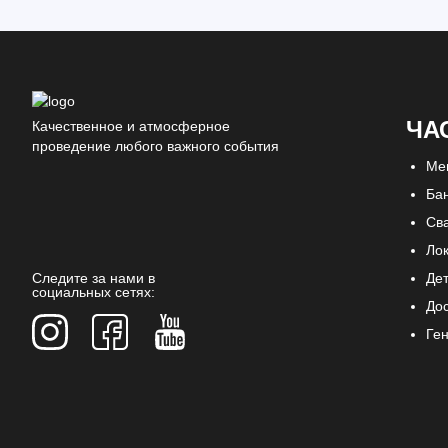
ЧА
Качественное и атмосферное
проведение любого важного события
Ме
Ба
Св
Ло
Следите за нами в
Де
социальных сетях:
До
Ге