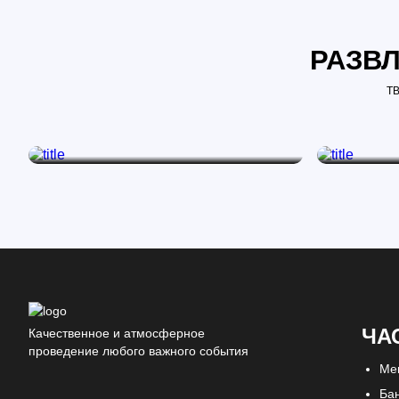
РАЗВЛ
Т
ДЕТСКАЯ КОМНАТА
ДЕТСКА
Яркий уголок для маленьких гостей.
Веселая игро
ЧА
Качественное и атмосферное
проведение любого важного события
Ме
Ба