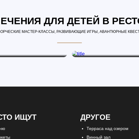
ЕЧЕНИЯ ДЛЯ ДЕТЕЙ В РЕС
ВОРЧЕСКИЕ МАСТЕР-КЛАССЫ, РАЗВИВАЮЩИЕ ИГРЫ, АВАНТЮРНЫЕ КВЕС
Я ПЛОЩАДКА
ДЕТСКИЕ РАЗВЛЕЧЕ
вая площадка с аниматорами.
Веселые игры, квесты и другие акт
СТО ИЩУТ
ДРУГОЕ
ню
Терраса над озером
нкеты
Винный зал