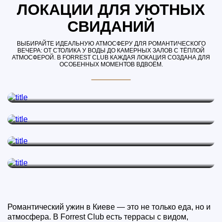
ЛОКАЦИИ ДЛЯ УЮТНЫХ
СВИДАНИЙ
ВЫБИРАЙТЕ ИДЕАЛЬНУЮ АТМОСФЕРУ ДЛЯ РОМАНТИЧЕСКОГО
ВЕЧЕРА: ОТ СТОЛИКА У ВОДЫ ДО КАМЕРНЫХ ЗАЛОВ С ТЁПЛОЙ
АТМОСФЕРОЙ. В FORREST CLUB КАЖДАЯ ЛОКАЦИЯ СОЗДАНА ДЛЯ
ОСОБЕННЫХ МОМЕНТОВ ВДВОЁМ.
ЛОКАЦИЯ С ВОДОПАДОМ
Романтический ужин у воды с атмосферой уюта и приватности.
ТЕРРАСА НАД ОЗЕРОМ
ВИННЫЙ ЗАЛ
Ужин с видом на озеро и закат для двоих.
Уютное пространство для камерного свидания или особенной
даты.
БЕСЕДКИ У ОЗЕРА
Приватные беседки для романтического ужина на свежем воздухе.
Романтический ужин в Киеве — это не только еда, но и
атмосфера. В Forrest Club есть террасы с видом,